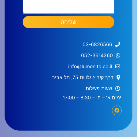
שליחה
03-6826566
052-3614260
info@lumenltd.co.il
דרך קיבוץ גלויות 75, תל אביב
שעות פעילות
ימים א' – ה' – 8:30 – 17:00