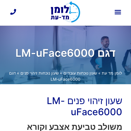
כרטיסי עובד
דף הבית
בקרת כניסה
שעון נוכחות עובדים
דגם LM-uFace6000
לומן מד עת
»
שעון נוכחות עובדים
»
שעון נוכחות זיהוי פנים
»
דגם
LM-uFace6000
שעון זיהוי פנים LM-
uFace6000
משולב טביעת אצבע וקורא