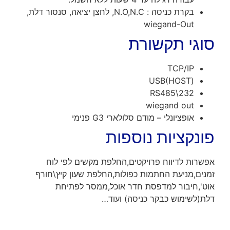
בקרת כניסה : N.O,N.C, לחצן יציאה, סנסור דלת,
wiegand-Out
סוגי תקשורת
TCP/IP
(USB(HOST
RS485\232
wiegand out
אופציונלי – מודם סלולארי G3 פנימי
פונקציות נוספות
אפשרות לדיווח פרויקטים,החלפת מקשים לפי לוח
זמנים,מניעת החתמות כפולות,החלפת שעון קיץ\חורף
אוט',חיבור למדפסת חדר אוכל,ממסר לפתיחת
דלת(לשימוש כבקר כניסה) ועוד…